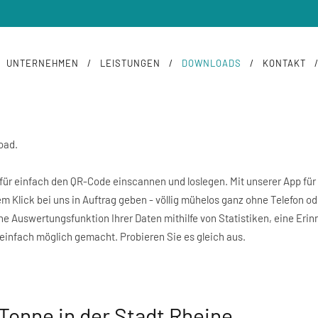
ADEN
UNTERNEHMEN
LEISTUNGEN
DOWNLOADS
KONTAKT
oad.
 dafür einfach den QR-Code einscannen und loslegen. Mit unserer App f
Klick bei uns in Auftrag geben - völlig mühelos ganz ohne Telefon ode
ne Auswertungsfunktion Ihrer Daten mithilfe von Statistiken, eine Eri
infach möglich gemacht. Probieren Sie es gleich aus.
 Tonne in der Stadt Rheine