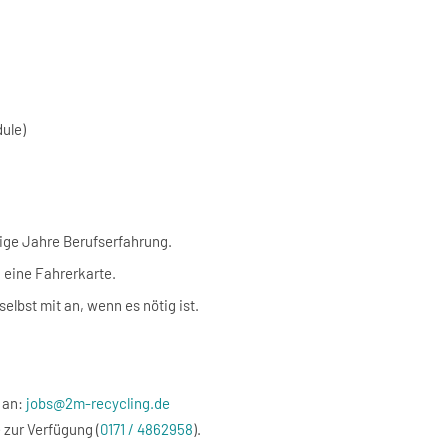
ule)
ige Jahre Berufserfahrung.
 eine Fahrerkarte.
lbst mit an, wenn es nötig ist.
 an:
jobs@2m-recycling.de
 zur Verfügung (
0171 / 4862958
).