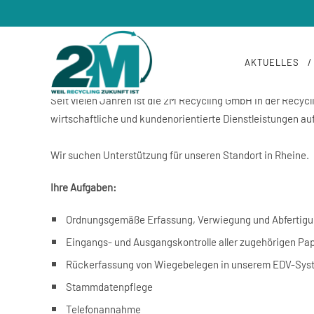
/
WIR SUCHEN AB SOFORT
Mitarbeiter für die Wa
AKTUELLES
Seit vielen Jahren ist die 2M Recycling GmbH in der Recycl
wirtschaftliche und kundenorientierte Dienstleistungen au
Wir suchen Unterstützung für unseren Standort in Rheine.
Ihre Aufgaben:
Ordnungsgemäße Erfassung, Verwiegung und Abfertigu
Eingangs- und Ausgangskontrolle aller zugehörigen Pa
Rückerfassung von Wiegebelegen in unserem EDV-Sys
Stammdatenpflege
Telefonannahme