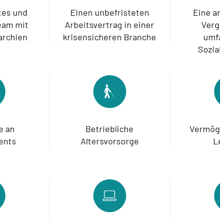
tes und
Einen unbefristeten
Eine 
Team mit
Arbeitsvertrag in einer
Verg
archien
krisensicheren Branche
umf
Sozia
e an
Betriebliche
Vermög
ents
Altersvorsorge
L