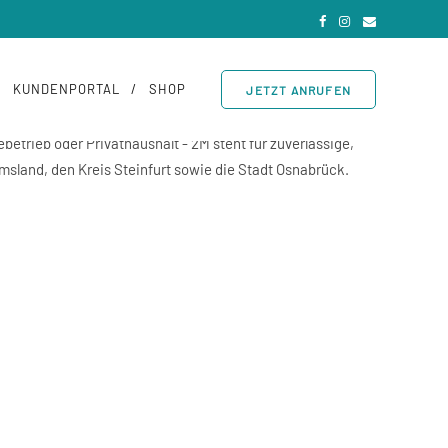
KUNDENPORTAL
SHOP
JETZT ANRUFEN
trieb oder Privathaushalt - 2M steht für zuverlässige,
sland, den Kreis Steinfurt sowie die Stadt Osnabrück.