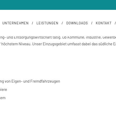
age (m/w/d) in Teilzeit
UNTERNEHMEN
LEISTUNGEN
DOWNLOADS
KONTAKT
ing- und Entsorgungswirtschaft tätig. Ob Kommune, Industrie, Gewerbebe
f höchstem Niveau. Unser Einzugsgebiet umfasst dabei das südliche Em
ng von Eigen- und Fremdfahrzeugen
piere
tem